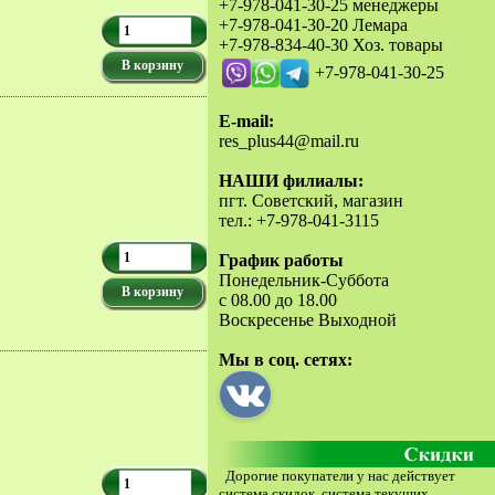
+7-978-041-30-25 менеджеры
+7-978-041-30-20 Лемара
+7-978-834-40-30 Хоз. товары
В корзину
+7-978-041-30-25
E-mail:
res_plus44@mail.ru
НАШИ филиалы:
пгт. Советский, магазин
тел.: +7-978-041-3115
График работы
Понедельник-Суббота
В корзину
с 08.00 до 18.00
Воскресенье Выходной
Мы в соц. сетях:
Дорогие покупатели у нас действует
система скидок ,система текущих